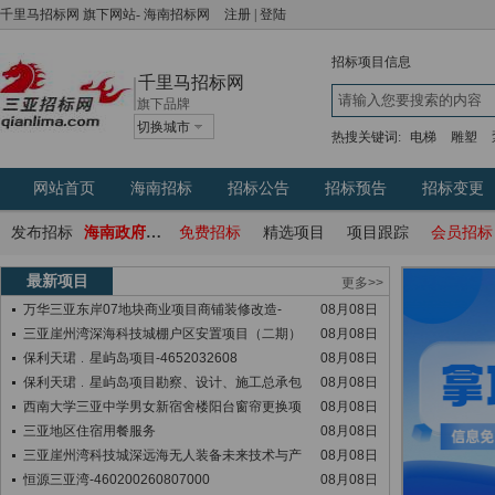
千里马招标网
旗下网站-
海南招标网
注册
|
登陆
招标项目信息
千里马招标网
旗下品牌
切换城市
热搜关键词:
电梯
雕塑
网站首页
海南招标
招标公告
招标预告
招标变更
发布招标
海南政府采购网
免费招标
精选项目
项目跟踪
会员招标
最新项目
更多>>
万华三亚东岸07地块商业项目商铺装修改造-
08月08日
三亚崖州湾深海科技城棚户区安置项目（二期）
08月08日
保利天珺﹒星屿岛项目-4652032608
08月08日
保利天珺﹒星屿岛项目勘察、设计、施工总承包
08月08日
西南大学三亚中学男女新宿舍楼阳台窗帘更换项
08月08日
三亚地区住宿用餐服务
08月08日
三亚崖州湾科技城深远海无人装备未来技术与产
08月08日
恒源三亚湾-460200260807000
08月08日