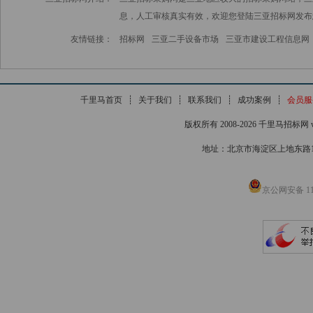
息，人工审核真实有效，欢迎您登陆三亚招标网发布
友情链接：
招标网
三亚二手设备市场
三亚市建设工程信息网
千里马首页
┊
关于我们
┊
联系我们
┊
成功案例
┊
会员服
版权所有 2008-2026 千里马招标网 www
地址：北京市海淀区上地东路1号院
京公网安备 110