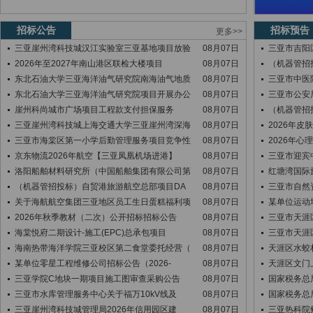
招标公告
招标预告
更多>>
三亚崖州湾科技城汉江实验室三亚基地项目放验
08月07日
三亚市吉阳区
2026年至2027年南山港区联检大楼项目
08月07日
（机器管招
东北石油大学三亚海洋油气研究院南海油气地质
08月07日
三亚市中医院
东北石油大学三亚海洋油气研究院项目开展办公
08月07日
三亚市公安局
崖州科尚城市广场项目工程款支付担保服务
08月07日
（机器管招
三亚崖州湾科技城上海交通大学三亚崖州湾深海
08月07日
2026年
三亚市海棠区第一小学后勤管理服务项目竞争性
08月07日
2026年
京东物流2026年航空【三亚凤凰机场进港】
08月07日
三亚市迎宾中
洛阳船舶材料研究所（中国船舶集团有限公司第
08月07日
红塘湾国际
（机器管招投标）自贸港旅游航空总部项目DA
08月07日
三亚市自然资
关于海航航空集团三亚地区员工生日蛋糕福利项
08月07日
某单位运动
2026年秋季教材（二次）公开招标招标公告
08月07日
三亚市天涯区
海棠悦府二期设计-施工(EPC)总承包项目
08月07日
三亚市天涯区
海南热带海洋学院三亚校区第二食堂委托经营（
08月07日
天涯区水蛟
某单位零星工程维修公司招标公告（2026-
08月07日
天涯区文门
三亚学院C地块一期项目施工图审查采购公告
08月07日
国家税务总
三亚市水库管理服务中心关于福万10kV线及
08月07日
国家税务总局
三亚崖州湾科技城管理局2026年信用园区建
08月07日
三亚热科院