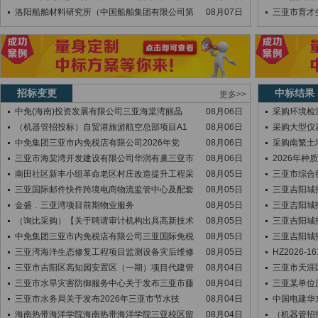
洛阳船舶材料研究所（中国船舶集团有限公司第
08月07日
三亚市育才生
招标变更
中标结果
更多>>
中免(海南)投资发展有限公司三亚海棠湾丽晶
08月06日
采购环境检
（机器管招投标）自贸港旅游航空总部项目A1
08月06日
采购大型仪
中免集团三亚市内免税店有限公司2026年党
08月06日
采购南繁土
三亚市海棠湾开发建设有限公司华润有巢三亚市
08月06日
2026年
南田社区新丰小组革命老区村庄改造提升工程采
08月05日
三亚市综合
三亚国际邮件快件跨境电商物流监管中心及配套
08月05日
三亚吉阳城
金盛﹒三亚湾项目前期物业服务
08月05日
三亚吉阳城
（询比采购）【关于聘请审计机构出具高新技术
08月05日
三亚吉阳城
中免集团三亚市内免税店有限公司三亚国际免税
08月05日
三亚吉阳城
三亚湾海洋生态修复工程项目监测设备灾后维修
08月05日
HZ2026-16
三亚市吉阳区高知园安置区（一期）项目代建管
08月04日
三亚市天涯
三亚市水旱灾害防御服务中心关于发布三亚市藤
08月04日
三亚某单位
三亚市水务局关于发布2026年三亚市节水技
08月04日
中国电建华东院
海南热带海洋学院海南热带海洋学院三亚校区留
08月04日
（机器管招