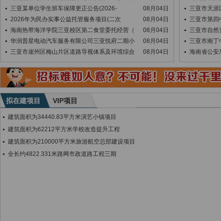
三亚某单位学生班车保障更正公告(2026-
08月04日
三亚市天涯
2026年为民办实事公益托管服务项目(二次
08月04日
三亚市第四
海南热带海洋学院三亚校区第二食堂委托经营（
08月04日
三亚市自然
华润普星电动汽车服务有限公司三亚悦府二期小
08月04日
三亚市南丁
三亚市崖州区梅山片区道路导视体系及环境综合
08月04日
海南省公安
拟在建项目
VIP项目
建筑面积为34440.83平方米演艺小镇项目
建筑面积为62212平方米学校改造提升工程
建筑面积为210000平方米旅游航空总部建设项目
全长约4822.331米路网市政道路工程三期