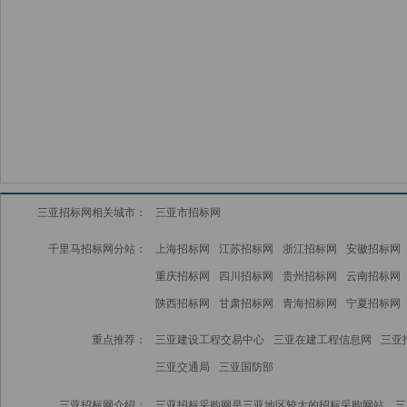
三亚招标网相关城市：
三亚市招标网
千里马招标网分站：
上海招标网
江苏招标网
浙江招标网
安徽招标网
重庆招标网
四川招标网
贵州招标网
云南招标网
陕西招标网
甘肃招标网
青海招标网
宁夏招标网
重点推荐：
三亚建设工程交易中心
三亚在建工程信息网
三亚
三亚交通局
三亚国防部
三亚招标网介绍：
三亚招标采购网是三亚地区较大的招标采购网站，三