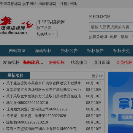
千里马招标网
旗下网站-
海南招标网
注册
|
登陆
招标项目信息
千里马招标网
旗下品牌
切换城市
热搜关键词:
电梯
雕塑
网站首页
海南招标
招标公告
招标预告
招标变更
发布招标
海南政府采购网
免费招标
精选项目
项目跟踪
会员招标
最新项目
更多>>
关于遴选琼海市美容水厂供水管网建设工程洪水
08月10日
海南农垦红昇农场有限公司东红基地购买办公台
08月10日
关于采取竞争性谈判方式选取日用消费品免税店
08月10日
林明微469002202610216
08月10日
琼海顺龙实业开发有限公司469002202
08月10日
符书能、符书贤、陈开英4690022026
08月10日
陈焕勃469002202610219
08月10日
琼海市石壁镇海南开润农业有限公司600千瓦
08月10日