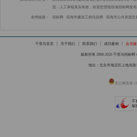
息，人工审核真实有效，欢迎您登陆琼海招标网发布
友情链接：
招标网
琼海市建设工程信息网
琼海市公共资源交
千里马首页
┊
关于我们
┊
联系我们
┊
成功案例
┊
会员服
版权所有 2008-2026 千里马招标网 www
地址：北京市海淀区上地东路1号院
京公网安备 110