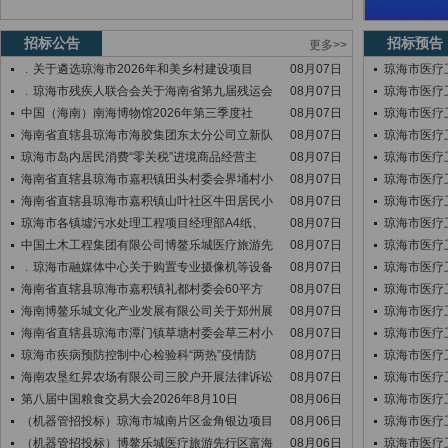
招标公告
招标预告
更多>>
﹒关于遴选琼海市2026年和美乡村建设项目
08月07日
琼海市医疗
﹒琼海市残疾人联合会关于海南省第九届残运会
08月07日
琼海市医疗
中国（海南）南海博物馆2026年第三季度社
08月07日
琼海市医疗
海南省直辖县琼海市海胶集团东太分公司立新队
08月07日
琼海市医疗
琼海市岛内居民消费“零关税”进境商品经营主
08月07日
琼海市医疗
海南省直辖县琼海市嘉积镇田头村委会界埇村小
08月07日
琼海市医疗
海南省直辖县琼海市嘉积镇山叶社区牛田居民小
08月07日
琼海市医疗
琼海市各镇墟污水处理工程项目经理部A4纸、
08月07日
琼海市医疗
中国土木工程集团有限公司博鳌乐城医疗旅游先
08月07日
琼海市医疗
﹒琼海市融媒体中心关于购置专业摄像机等设备
08月07日
琼海市医疗
海南省直辖县琼海市嘉积镇礼都村委会60平方
08月07日
琼海市医疗
海南博鳌乐城文化产业发展有限公司关于郑州展
08月07日
琼海市医疗
海南省直辖县琼海市潭门镇草塘村委会草三村小
08月07日
琼海市医疗
琼海市疾病预防控制中心检验科“两热”疫情防
08月07日
琼海市医疗
海南农垦红昇农场有限公司三胶户开展法律诉讼
08月07日
琼海市医疗
第八届中国粮食交易大会2026年8月10日
08月06日
琼海市医疗
（机器管招投标）琼海市城南片区金角银边项目
08月06日
琼海市医疗
（机器管招投标）博鳌乐城医疗旅游先行区富海
08月06日
琼海市医疗