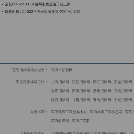
全长约4822.331米路网市政道路工程三期
建筑面积为11532平方米疾病预防控制中心工程
琼海招标网相关城市：
琼海市招标网
千里马招标网分站：
上海招标网
江苏招标网
浙江招标网
安徽招标网
重庆招标网
四川招标网
贵州招标网
云南招标网
陕西招标网
甘肃招标网
青海招标网
宁夏招标网
重点推荐：
琼海建设工程交易中心
琼海在建工程信息网
琼海
琼海收废网
琼海工商联
琼海招标网介绍：
琼海招标采购网是琼海地区较大的招标采购网站，琼