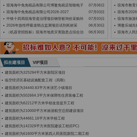
琼海海中免免税品有限公司博鳌免税店智能电子
07月06日
琼海市教育局
琼海海中免免税品有限公司2026-2027
07月03日
琼海市20
中铁十四局琼海管道治理项目钢管桩询价采购补
07月03日
琼海市旅游
2026年急性呼吸道哨点监测项目试剂耗材采
06月30日
博鳌乐城先
（机器管招投标）琼海市地质灾害隐患点综合治
06月30日
琼海市人民
拟在建项目
VIP项目
建筑面积为325294平方米新院区项目
临空经济区基础设施配套工程（四期）
建筑面积为34440.83平方米演艺小镇项目
建筑面积为502664.3平方米保障性住房装修工程
建筑面积为62212平方米学校改造提升工程
建筑面积为210000平方米旅游航空总部建设项目
建筑面积为44661.16平方米学校工程
建筑面积为142329平方米医院建设工程(EPC)
建筑面积为61600平方米第四人民医院新院二期工程