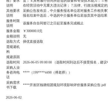
格）要求
度； 4.具有履行合同所必需的设备和专业技术能力； 5
说明
在经营活动中无重大违法记录； 7.法律、行政法规规定
其他要求
采购公告发布后，中介服务报名单位若对服务工作相关事宜
说明
报名结束中选后，中选的中介服务单位若放弃其中选结果
服务时限
该服务自合同签订之日起至服务完成截止
说明
服务金额
￥300000.0元
金额说明
无
选取方式
择优直接选取
需规避机
构
规避原因
选取时间
2026-06-05 09:00:00 （选取时间到达后不接受
采购人业
务咨询电
****（199****4498（傅老师））
话
采购需求
****开发区钱塘组团规划环境影响评价服务采购公告.pdf
书下载
2026-06-02