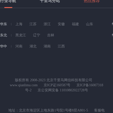
行业导航
千里马分站
热点推荐
华东
上海
江苏
浙江
安徽
福建
山东
东北
黑龙江
辽宁
吉林
华中
河南
湖北
湖南
江西
版权所有 2008-2023 北京千里马网信科技有限公司
www.qianlima.com
京ICP证160587号
京ICP备16007318
号-2
京公安网安备 11010802022728号
地址：北京市海淀区上地东路1号院1号楼8层A801-5
客服电