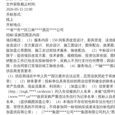
文件获取截止时间:
2026-05-15 12:00
开标形式:
线上
开标地点:
**省**市**区江林****酒店****公司
招标/采购范围及内容:
项目概况： （1）服务内容：150 间客房改造设计、新风管道、
改造设计；含方案设计、初步设计、施工图设计、图审配合、效果图
版加盖公章图纸、施工全过程技术服务、验收配合。 （2）中标设
限于：提供项目改造方案、技术参数、规模指标、投资估算依据、图
研配合工作已包含在投标报价中，采购人不另行支付任何费用；因设
限：自合同签订至项目竣工验收合格。 （4）服务地点：**融****酒
供应商资质要求:
（1）供应商须在中华人民**国注册并合法运营，且营业执照处于有
章）； （2）财务要求：投标单位具有良好的商业信誉和健全的财务会计
资产负债表、现金流量表、利润表）；（加盖公章） （3）信誉要求
（http：//zxgk.****.cn/shixin/）列入失信被执行人名单；未被
（www.****.cn****政府采购严重违法失信行为记录名单；投标人自身及
名单。（提供截图加盖公章） （4）本项目不存在转包和非法分包行
股、管理关系的不同单位，不得参加同一标包响应或者未划分标包的同一
加盖供应商公章）； （7****集团****公司****集团有限公司列