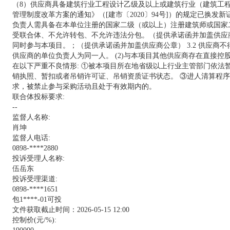
（8）供应商具备建筑行业工程设计乙级及以上或建筑行业（建筑工程
管理制度改革方案的通知》（[建市〔2020〕94号]）的规定已换发
负责人需具备在本单位注册的国家二级（或以上）注册建筑师或国家二
受联合体、不允许转包、不允许违法分包。（提供承诺函并加盖供应商
同时参与本项目。；（提供承诺函并加盖供应商公章） 3.2 供应商
供应商的单位负责人为同一人。 (2)与本项目其他供应商存在直接控股
在以下严重不良情形: ①被本项目所在地省级以上行业主管部门依法
销执照、暂扣或者吊销许可证、吊销资质证书状态。 ③进人清算程
求，被禁止参与采购活动且处于有效期内的。
联合体投标要求:
--
监督人名称:
肖坤
监督人电话:
0898-****2880
投诉受理人名称:
伍岳东
投诉受理渠道:
0898-****1651
包1****-01可投
文件获取截止时间：2026-05-15 12:00
控制价(元/%):