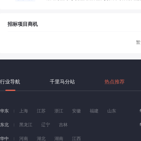
招标项目商机
暂
行业导航
千里马分站
热点推荐
华东
上海
江苏
浙江
安徽
福建
山东
东北
黑龙江
辽宁
吉林
华中
河南
湖北
湖南
江西