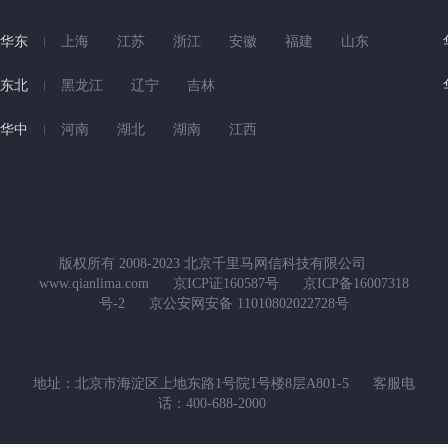
华东
上海
江苏
浙江
安徽
福建
山东
东北
黑龙江
辽宁
吉林
华中
河南
湖北
湖南
江西
版权所有 2008-2023 北京千里马网信科技有限公司
www.qianlima.com
京ICP证160587号
京ICP备16007318
号-2
京公安网安备 11010802022728号
地址：北京市海淀区上地东路1号院1号楼8层A801-5
客服电
话：400-688-2000