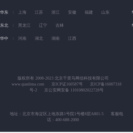
华东
上海
江苏
浙江
安徽
福建
山东
东北
黑龙江
辽宁
吉林
华中
河南
湖北
湖南
江西
版权所有 2008-2023 北京千里马网信科技有限公司
www.qianlima.com
京ICP证160587号
京ICP备16007318
号-2
京公安网安备 11010802022728号
地址：北京市海淀区上地东路1号院1号楼8层A801-5
客服电
话：400-688-2000