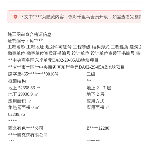
下文中****为隐藏内容，仅对千里马会员开放，如需查看完整
施工图审查合格证信息
证书编号：琼****
工程名称 工程地址 规划许可证号 工程等级 结构形式 工程性质 建筑
勘察单位 勘察单位资质证书编号 设计单位 设计单位资质证书编号 审
**中央商务区东岸单元DA02-29-05AB地块项目
**省**市**区**中央商务区东岸单元DA02-29-05AB地块项目
建字第465********0016号
二级
框架结构
**
地上 52358.86 ㎡
地上 2，7 层
地下 29930.9 ㎡
地下 2 层
应用面积 ㎡
应用方式
集热器面积 0 ㎡
应用面积 ㎡
82289.76
****
西北有色****公司
B****12280
****研究院有限公司