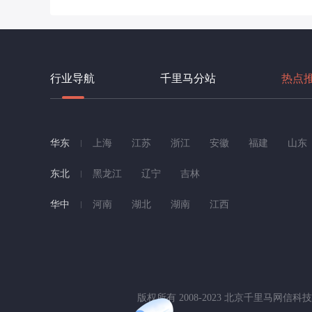
行业导航
千里马分站
热点
华东
上海
江苏
浙江
安徽
福建
山东
东北
黑龙江
辽宁
吉林
华中
河南
湖北
湖南
江西
版权所有 2008-2023 北京千里马网信