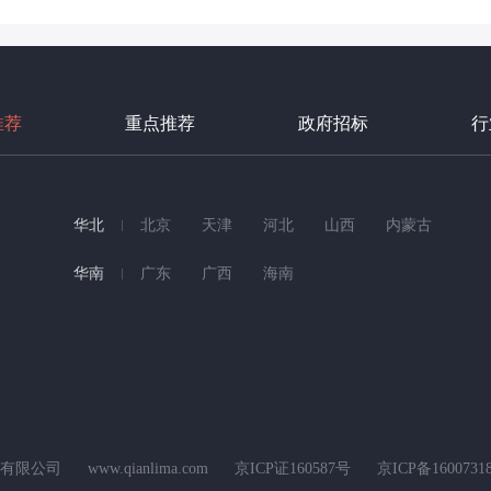
推荐
重点推荐
政府招标
行
华北
北京
天津
河北
山西
内蒙古
华南
广东
广西
海南
科技有限公司
www.qianlima.com
京ICP证160587号
京ICP备1600731