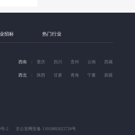
业招标
热门行业
西南
重庆
四川
贵州
云南
西藏
西北
陕西
甘肃
青海
宁夏
新疆
8号-2
京公安网安备 11010802022728号