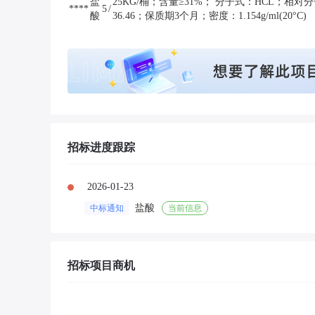
盐
25KG/桶；含量≥31%； 分子式：HCL；相对
****
5
/
酸
36.46；保质期3个月；密度：1.154g/ml(20°C)
招标进度跟踪
2026-01-23
盐酸
中标通知
当前信息
招标项目商机