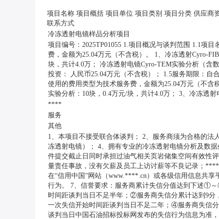
项目名称 项目概括 项目单位 项目类别 项目分类 供应
联系方式
冷冻透射电镜样品分析项目
项目编号：2025TP01055 1.项目概况与谈判范围 1
费，金额为25.04万元（不含税）。 1、冷冻透射Cyro-FIB
块，共计4.0万； 冷冻透射电镜Cyro-TEM实验分析（含数据处
投资： 人民币25.04万元（不含税）； 1.5服务期限：自
使用的费用类型为技术服务费，金额为25.04万元（不含税）。 
实验分析：10块，0.4万元/块，共计4.0万； 3、冷冻透射电
****
服务
其他
1、本项目不接受联合体谈判； 2、服务商须为合格的法人
冻透射电镜）； 4、拥有专业的冷冻透射电镜分析及数据处
件提交截止日同时承担过油气相关页岩储集空间有效性评价相关专业
量责任事故，没有欠薪及员工上访讨薪等不良记录；****
在“信用中国”网站（www.****.cn）或各级信用信息共享平
行为。 7、信誉要求：服务商累计失信分值达到下述①
时间距谈判当日不足半年；②服务商失信分累计达到9分
一次失信开始时间距谈判当日不足二年；④服务商失信分
谈判当日中国石油招标投标网发布的失信行为信息为准，由