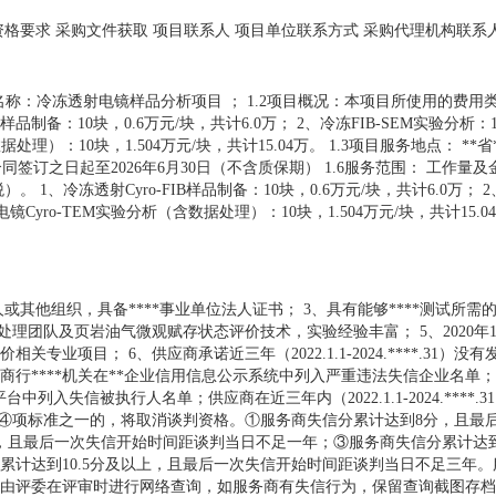
商资格要求 采购文件获取 项目联系人 项目单位联系方式 采购代理机构联系
.1项目名称：冷冻透射电镜样品分析项目 ； 1.2项目概况：本项目所使用的费
样品制备：10块，0.6万元/块，共计6.0万； 2、冷冻FIB-SEM实验分析：1
理）：10块，1.504万元/块，共计15.04万。 1.3项目服务地点： **省**
合同签订之日起至2026年6月30日（不含质保期） 1.6服务范围： 工作量
1、冷冻透射Cyro-FIB样品制备：10块，0.6万元/块，共计6.0万； 2、
镜Cyro-TEM实验分析（含数据处理）：10块，1.504万元/块，共计15.0
或其他组织，具备****事业单位法人证书； 3、具有能够****测试所需
理团队及页岩油气微观赋存状态评价技术，实验经验丰富； 5、2020年
项目； 6、供应商承诺近三年（2022.1.1-2024.****.31）没有
商行****机关在**企业信用信息公示系统中列入严重违法失信企业名单；*
台中列入失信被执行人名单；供应商在近三年内（2022.1.1-2024.****.
～④项标准之一的，将取消谈判资格。①服务商失信分累计达到8分，且最
，且最后一次失信开始时间距谈判当日不足一年；③服务商失信分累计达到
累计达到10.5分及以上，且最后一次失信开始时间距谈判当日不足三年
评委在评审时进行网络查询，如服务商有失信行为，保留查询截图存档。 