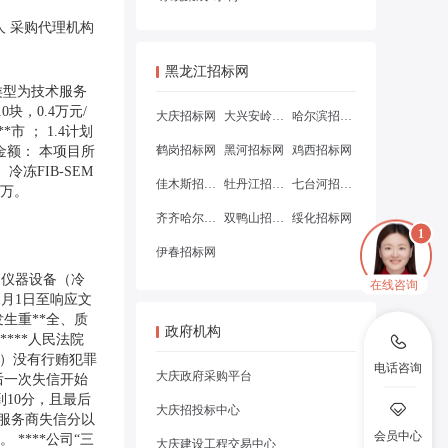
人 采购代理机构
黑龙江招标网
用类型为技术服务
0块，0.4万元/
大庆招标网
大兴安岭招标网
哈尔滨招标网
市 ； 1.4计划
鹤岗招标网
黑河招标网
鸡西招标网
及金额： 本项目所
冷冻FIB-SEM
佳木斯招标网
牡丹江招标网
七台河招标网
4万。
齐齐哈尔招标网
双鸭山招标网
绥化招标网
伊春招标网
的仪器设备（冷
在线咨询
1月1日至响应文
发生重**全、质
政府机构
***人民法院
31）没有行贿犯罪
电话咨询
大庆政府采购平台
后一次失信开始
10分，且最后
大庆招投标中心
。服务商失信分以
会员中心
****公司“三
大庆建设工程交易中心