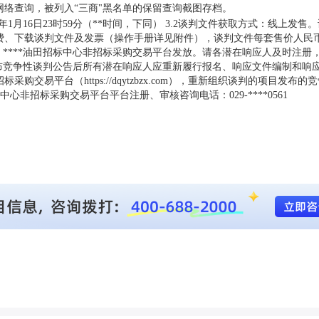
网络查询，被列入“三商"黑名单的保留查询截图存档。
26年1月16日23时59分（**时间，下同） 3.2谈判文件获取方式：线上发售。
om）自行交费、下载谈判文件及发票（操作手册详见附件），谈判文件每套售价人民
****油田招标中心非招标采购交易平台发放。请各潜在响应人及时注册
布竞争性谈判公告后所有潜在响应人应重新履行报名、响应文件编制和响
购交易平台（https://dqytzbzx.com），重新组织谈判的项目发布
中心非招标采购交易平台平台注册、审核咨询电话：029-****0561