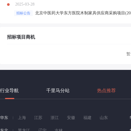
2025-03-28
北京中医药大学东方医院木制家具供应商采购项目(20
招标公告
招标项目商机
暂
行业导航
千里马分站
热点推荐
华东
上海
江苏
浙江
安徽
福建
山东
东北
黑龙江
辽宁
吉林