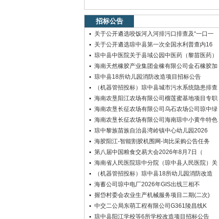
招标公告
关于公开遴选咬饭河入河排污口排查及“一口一
关于公开遴选琼中县第一次全国水利普查内16
琼中县中医院关于县域公园中医药（黎苗医药）
海南天然橡胶产业集团金橡有限公司金石橡胶加
琼中县18所幼儿园消防改造项目招标公告
（机器管招投标）琼中县城市污水系统隐患排查
海南农垦阳江农场有限公司榴莲蜜基地项目专职
海南农垦长征农场有限公司乌石农场公司琼中绿
海南农垦长征农场有限公司海南琼中小黄牛特色
琼中黎族苗族自治县湾岭镇中心幼儿园2026
海胶阳江-智能割胶机围网-询比采购公告任务
第八届中国粮食交易大会2026年8月7日（
海南省人民医院琼中分院（琼中县人民医院）关
（机器管招投标）琼中县18所幼儿园消防改造
海蓄公司琼中电厂2026年GIS出线三相不
握岱村委会农业生产机械服务项目二期(二次)
中交二公局东萌工程有限公司G361陵昌线K
琼中县阳江学校等6所学校改造项目招标公告