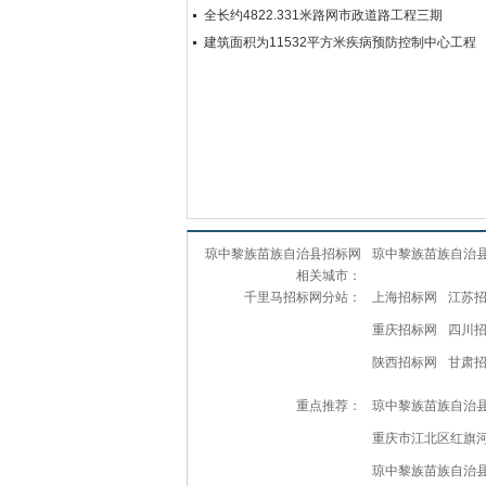
全长约4822.331米路网市政道路工程三期
建筑面积为11532平方米疾病预防控制中心工程
琼中黎族苗族自治县招标网
琼中黎族苗族自治
相关城市：
千里马招标网分站：
上海招标网
江苏
重庆招标网
四川
陕西招标网
甘肃
重点推荐：
琼中黎族苗族自治
重庆市江北区红旗
琼中黎族苗族自治