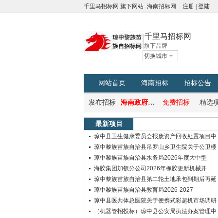
千里马招标网
旗下网站-
海南招标网
注册
|
登陆
千里马招标网
旗下品牌
切换城市
网站首页
海南招标
招标公告
发布招标
海南政府采购网
免费招标
精选
最新项目
琼中县卫生健康委员会报废资产回收处置项目中
琼中黎族苗族自治县吊罗山乡卫生院关于公卫楼
琼中黎族苗族自治县水务局2026年度大中型
海胶集团加钗分公司2026年橡胶更新机械开
琼中黎族苗族自治县第二轮土地承包到期后再延
琼中黎族苗族自治县教育局2026-2027
琼中县医共体总医院关于便携式彩超机市场调研
（机器管招投标）琼中县公安局执法办案管理中