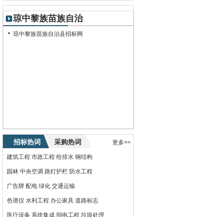
琼中黎族苗族自治
县招标网
琼中黎族苗族自治县招标网
招标热词
采购热词
更多>>
建筑工程
市政工程
给排水
钢结构
园林
中央空调
路灯护栏
防水工程
广告牌
配电
绿化
交通运输
色谱仪
水利工程
办公家具
道路标志
医疗设备
系统集成
弱电工程
垃圾处理