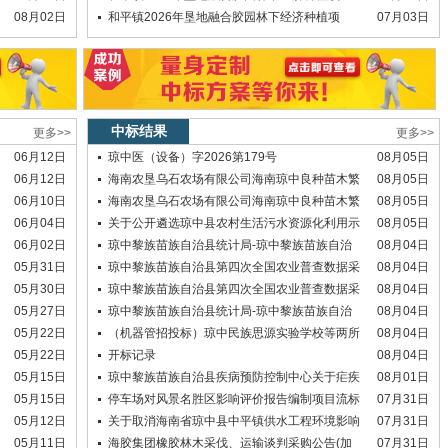
08月02日
和平镇2026年垦地融合胶园林下经济种植项
07月03日
中标结果
更多>>
更多>>
06月12日
琼中医（设备）字2026第179号
08月05日
06月12日
海南农垦乌石农场有限公司海南琼中良种苗木繁
08月05日
06月10日
海南农垦乌石农场有限公司海南琼中良种苗木繁
08月05日
06月04日
关于公开遴选琼中县农村生活污水资源化利用示
08月05日
06月02日
琼中黎族苗族自治县统计局-琼中黎族苗族自治
08月04日
05月31日
琼中黎族苗族自治县第四次全国农业普查数据采
08月04日
05月30日
琼中黎族苗族自治县第四次全国农业普查数据采
08月04日
05月27日
琼中黎族苗族自治县统计局-琼中黎族苗族自治
08月04日
05月22日
（机器管招投标）琼中民族思源实验学校等两所
08月04日
05月22日
开标记录
08月04日
05月15日
琼中黎族苗族自治县疾病预防控制中心关于疟疾
08月01日
05月15日
停车场对风景名胜区影响评价报告编制项目流标
07月31日
05月12日
关于取消海南省琼中县中平镇供水工程环境影响
07月31日
05月11日
海胶集团橡胶林木采伐、运输谈判采购公告(加
07月31日