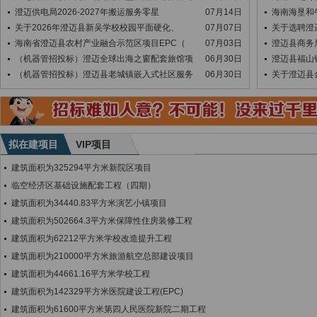
澄迈供电局2026-2027年搬运服务零星
07月14日
海南海垦和
关于2026年澄迈县新吴学校校园平面硬化、
07月07日
关于选聘澄
海南省澄迈县农村产业融合示范区项目EPC（
07月03日
澄迈县商务
（机器管招投标）澄迈全球出海之窗配套旅馆项
06月30日
澄迈县福山
（机器管招投标）澄迈县老城镇嵌入式社区服务
06月30日
关于澄迈县
拟在建项目
VIP项目
建筑面积为325294平方米新院区项目
临空经济区基础设施配套工程（四期）
建筑面积为34440.83平方米演艺小镇项目
建筑面积为502664.3平方米保障性住房装修工程
建筑面积为62212平方米学校改造提升工程
建筑面积为210000平方米旅游航空总部建设项目
建筑面积为44661.16平方米学校工程
建筑面积为142329平方米医院建设工程(EPC)
建筑面积为61600平方米第四人民医院新院二期工程