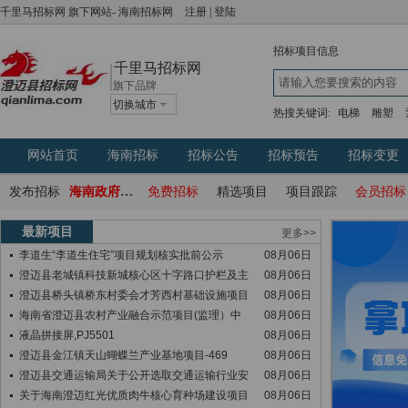
千里马招标网
旗下网站-
海南招标网
注册
|
登陆
招标项目信息
千里马招标网
旗下品牌
切换城市
热搜关键词:
电梯
雕塑
网站首页
海南招标
招标公告
招标预告
招标变更
发布招标
海南政府采购网
免费招标
精选项目
项目跟踪
会员招标
最新项目
更多>>
李道生“李道生住宅”项目规划核实批前公示
08月06日
澄迈县老城镇科技新城核心区十字路口护栏及主
08月06日
澄迈县桥头镇桥东村委会才芳西村基础设施项目
08月06日
海南省澄迈县农村产业融合示范项目(监理）中
08月06日
液晶拼接屏,PJ5501
08月06日
澄迈县金江镇天山蝴蝶兰产业基地项目-469
08月06日
澄迈县交通运输局关于公开选取交通运输行业安
08月06日
关于海南澄迈红光优质肉牛核心育种场建设项目
08月06日