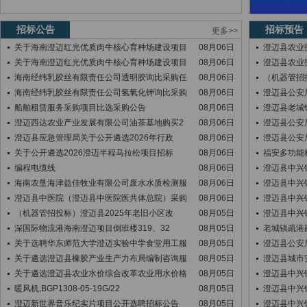
招标公告
招标预告
更多>>
关于海南澄迈红光优质肉牛核心育种场建设项目
08月06日
澄迈县农业技
关于海南澄迈红光优质肉牛核心育种场建设项目
08月06日
澄迈县农业技
海南经纬乳胶丝有限责任公司透明胶询比采购任
08月06日
（机器管招
海南经纬乳胶丝有限责任公司氢氧化钾询比采购
08月06日
澄迈县公安局
船舶租赁服务采购项目比选采购公告
08月06日
澄迈县老城
澄迈西达农业产业发展有限公司油茶基地购买2
08月06日
澄迈县公安局
澄迈县应急管理局关于公开遴选2026年行政
08月06日
澄迈县公安局
关于公开遴选2026澄迈半程马拉松项目招标
08月06日
福安多功能
编程电缆线
08月06日
澄迈县中兴
海南农垦海津益佳牧业有限公司废水水质检测服
08月06日
澄迈县中兴镇
澄迈县中医院（澄迈县中医院医共体总院）采购
08月06日
澄迈县中兴镇
（机器管招投标）澄迈县2025年老旧小区改
08月05日
澄迈县中兴镇
深国际物流港海南澄迈项目倒班楼319、32
08月05日
老城镇疏港
关于选聘华东师范大学澄迈实验中学食堂用工服
08月05日
澄迈县公安局
关于遴选澄迈县橡胶产业生产力布局编制咨询服
08月05日
澄迈县城市
关于遴选澄迈县农业水价综合改革农业用水价格
08月05日
澄迈县中兴镇
暖风机,BGP1308-05-19G/22
08月05日
澄迈县中兴
澄迈新世界音乐纪实片项目公开选聘招标公告
08月05日
澄迈县中兴镇