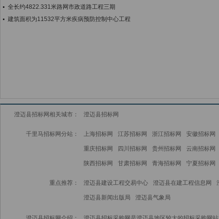
全长约4822.331米路网市政道路工程三期
建筑面积为11532平方米疾病预防控制中心工程
澄迈县招标网相关城市：
澄迈县招标网
千里马招标网分站：
上海招标网
江苏招标网
浙江招标网
安徽招标网
重庆招标网
四川招标网
贵州招标网
云南招标网
陕西招标网
甘肃招标网
青海招标网
宁夏招标网
重点推荐：
澄迈县建设工程交易中心
澄迈县在建工程信息网
澄迈县新闻出版局
澄迈县气象局
澄迈县招标网介绍：
澄迈县招标采购网是澄迈县地区较大的招标采购网站