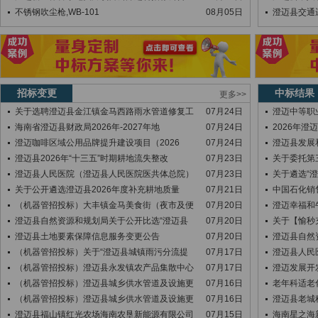
不锈钢吹尘枪,WB-101
08月05日
澄迈县交通运
招标变更
中标结果
更多>>
关于选聘澄迈县金江镇金马西路雨水管道修复工
07月24日
澄迈中等职
海南省澄迈县财政局2026年-2027年地
07月24日
2026年
澄迈咖啡区域公用品牌提升建设项目（2026
07月24日
澄迈县发展和
澄迈县2026年“十三五”时期耕地流失整改
07月23日
关于委托第
澄迈县人民医院（澄迈县人民医院医共体总院）
07月23日
关于遴选“澄
关于公开遴选澄迈县2026年度补充耕地质量
07月21日
中国石化销
（机器管招投标）大丰镇金马美食街（夜市及便
07月20日
澄迈幸福和
澄迈县自然资源和规划局关于公开比选“澄迈县
07月20日
关于【愉秒
澄迈县土地要素保障信息服务变更公告
07月20日
澄迈县自然
（机器管招投标）关于“澄迈县城镇雨污分流提
07月17日
澄迈县人民
（机器管招投标）澄迈县永发镇农产品集散中心
07月17日
澄迈发展开
（机器管招投标）澄迈县城乡供水管道及设施更
07月16日
老年科适老
（机器管招投标）澄迈县城乡供水管道及设施更
07月16日
澄迈县老城
澄迈县福山镇红光农场海南农垦新能源有限公司
07月15日
海南星之海