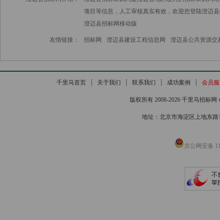
项目等信息，人工审核真实有效，欢迎您登陆澄迈县
澄迈县招标网
移动版
友情链接：
招标网
澄迈县建设工程信息网
澄迈县公共资源交
千里马首页
┊
关于我们
┊
联系我们
┊
成功案例
┊
会员服
版权所有 2008-2026 千里马招标网 www
地址：北京市海淀区上地东路1号院
京公网安备 110