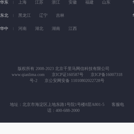
华东
上海
江苏
浙江
安徽
福建
山东
东北
黑龙江
辽宁
吉林
华中
河南
湖北
湖南
江西
版权所有 2008-2023 北京千里马网信科技有限公司
www.qianlima.com
京ICP证160587号
京ICP备16007318
号-2
京公安网安备 11010802022728号
地址：北京市海淀区上地东路1号院1号楼8层A801-5
客服电
话：400-688-2000