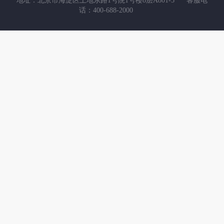
地址：北京市海淀区上地东路1号院1号楼8层A801-5
客服电
话：400-688-2000