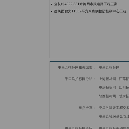
全长约4822.331米路网市政道路工程三期
建筑面积为11532平方米疾病预防控制中心工程
屯昌县招标网相关城市：
屯昌县招标网
千里马招标网分站：
上海招标网
江苏
重庆招标网
四川
陕西招标网
甘肃
重点推荐：
屯昌县建设工程交
屯昌县社保基金管
屯昌县招标网介绍：
屯昌县招标采购网是