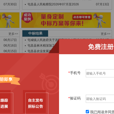
07月30日
屯昌县人民检察院2026年07月至2026
07月13日
中标结果
更多>>
更多>>
06月17日
屯城镇人民政府关于选聘高标准农田维修管护项
08月04日
06月16日
屯昌县林木精深加工产业区6号地块配套规划道
08月04日
06月15日
屯昌县农业发展有限公司关于公开选聘屯昌珍稀
08月03日
06月14日
关于公开遴选枫木服务区（往海口方向）屯昌好
08月03日
06月10日
屯昌县医共体乌坡分院关于住院楼一楼血透室零
08月03日
06月08日
国家税务总局屯昌县税务局2026-2028
08月03日
*
手机号
06月05日
屯昌县新兴镇新兴中心小学附属设施维修改造项
08月03日
06月01日
屯昌县疾病预防控制中心关于采用微信运营平台
08月03日
06月01日
屯昌县疾病预防控制中心关于制作健康科普短视
08月03日
06月01日
屯昌县疾病预防控制中心关于定制采购健康宣传
08月03日
05月27日
屯昌县人民法院2026-2028物业服务外
08月03日
*
验证码
05月27日
关于公开选聘屯昌县南坤镇藤寨中心小学校舍维
08月03日
05月21日
关于公开选聘屯昌县南坤镇藤寨中心小学校舍维
08月03日
我已阅读并同
05月21日
屯昌县乌坡镇
08月03日