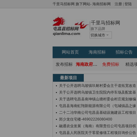
千里马招标网
旗下网站-
海南招标网
注册
|
登陆
千里马招标网
旗下品牌
切换城市
网站首页
海南招标
招标公告
发布招标
海南政府采购网
免费招标
精选
最新项目
关于公开选聘乌坡镇玖耐村委会主干道拓宽改造
关于公开选聘乌坡镇卫生院院内停车场及配套基
关于选聘屯昌县南坤镇山塘村委会村庄规划修编
屯昌县海南虹翔新能源有限公司（屯城镇晶之缘
二十二冶华南公司屯昌县基础设施建设工程项目
郑少龙住宅楼-46902226080400
融通农业发展（海南）有限责任公司屯昌项目槟
屯昌县人民医院关于零星修缮工程项目询价公告