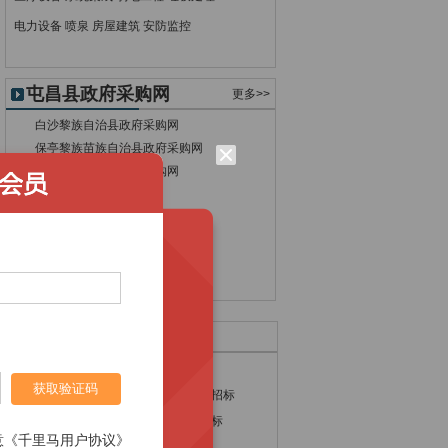
电力设备
喷泉
房屋建筑
安防监控
屯昌县政府采购网
更多>>
白沙黎族自治县政府采购网
保亭黎族苗族自治县政府采购网
昌江黎族自治县政府采购网
澄迈县政府采购网
定安县政府采购网
东方市政府采购网
海口市政府采购网
乐东黎族自治县政府采购网
热门采购产品
电脑招标
种子招标
获取验证码
钢结构工程招标
电磁流量计招标
流量计招标
市政建设招标
意《千里马用户协议》
门禁系统招标
锅炉招标