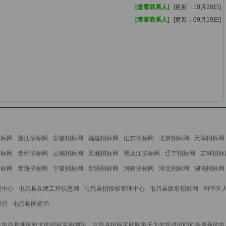
[查看联系人]
[更新：10月28日]
[查看联系人]
[更新：09月19日]
招标网
浙江招标网
安徽招标网
福建招标网
山东招标网
北京招标网
天津招标网
招标网
贵州招标网
云南招标网
西藏招标网
黑龙江招标网
辽宁招标网
吉林招标
招标网
青海招标网
宁夏招标网
新疆招标网
河南招标网
湖北招标网
湖南招标网
易中心
屯昌县在建工程信息网
屯昌县招投标管理中心
屯昌县政府招标网
和平区
理局
屯昌县国管局
屯昌县地区较大的招标采购网站，屯昌县招标采购网每天为您提供80000条最新的