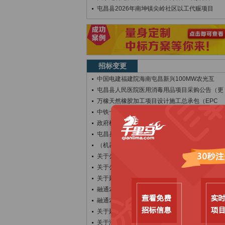
屯昌县2026年南坤镇尖岭社区以工代赈项目
招标变更
中国电建福建院海南屯昌新兴100MW农光互
屯昌县人民医院医用消毒用品项目采购公告（更
万橡天然橡胶加工项目设计施工总承包（EPC
中铁十五局集团有限公司环热带雨林国家公园旅
政府机关食堂餐饮服务项目采购更正公告（第一
屯昌县民政局关于确定承接屯昌县区域性养老服
（机器管招投标）农村公共照明设施建设工程项
关于公开遴选屯昌县区域性养老服务中心和社区
关于公开遴选屯昌县区域性养老服务中心和社区
关于延期公开遴选屯昌县改善教育基础设施建设
融通农业发展(海南)有限责任公司2026年
融通农业发展(海南)有限责任公司2026年
关于延期公开遴选屯昌县南吕镇中心卫生院、屯
关于海南名扬农业科技有限公司黑山羊生态养殖