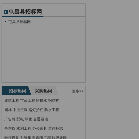
屯昌县招标网
屯昌县招标网
招标热词
采购热词
更多>>
建筑工程
市政工程
给排水
钢结构
园林
中央空调
路灯护栏
防水工程
广告牌
配电
绿化
交通运输
色谱仪
水利工程
办公家具
道路标志
医疗设备
系统集成
弱电工程
垃圾处理