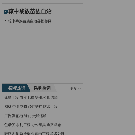
琼中黎族苗族自治
县招标网
琼中黎族苗族自治县招标网
招标热词
采购热词
更多>>
建筑工程
市政工程
给排水
钢结构
园林
中央空调
路灯护栏
防水工程
广告牌
配电
绿化
交通运输
色谱仪
水利工程
办公家具
道路标志
医疗设备
系统集成
弱电工程
垃圾处理