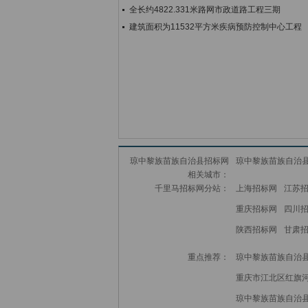
全长约4822.331米路网市政道路工程三期
建筑面积为11532平方米疾病预防控制中心工程
琼中黎族苗族自治县招标网
琼中黎族苗族自治
相关城市：
千里马招标网分站：
上海招标网
江苏
重庆招标网
四川
陕西招标网
甘肃
重点推荐：
琼中黎族苗族自治
重庆市江北区红旗
琼中黎族苗族自治