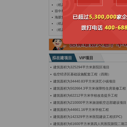
（机器管招投标）关于“G224海榆中线路面
琼中黎族苗族自治县人民医院污水处理站及水质
海胶集团乌石分公司室内全彩Q1.8H显示屏
（机器管招投标）G224海榆中线路面修复养
（机器管招投标）S215长英线路面修复养护
拟在建项目
VIP项目
建筑面积为325294平方米新院区项目
临空经济区基础设施配套工程（四期）
建筑面积为34440.83平方米演艺小镇项目
建筑面积为502664.3平方米保障性住房装修工程
建筑面积为62212平方米学校改造提升工程
建筑面积为210000平方米旅游航空总部建设项目
建筑面积为44661.16平方米学校工程
建筑面积为142329平方米医院建设工程(EPC)
建筑面积为61600平方米第四人民医院新院二期