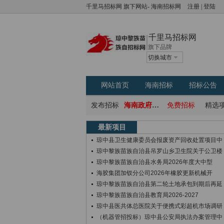
千里马招标网
旗下网站-
海南招标网
注册
|
登陆
千里马招标网
旗下品牌
切换城市
网站首页
海南招标
招标公告
发布招标
海南政府采购网
免费招标
精选
最新项目
琼中县卫生健康委员会报废资产回收处置项目中
琼中黎族苗族自治县吊罗山乡卫生院关于公卫楼
琼中黎族苗族自治县水务局2026年度大中型
海胶集团加钗分公司2026年橡胶更新机械开
琼中黎族苗族自治县第二轮土地承包到期后再延
琼中黎族苗族自治县教育局2026-2027
琼中县医共体总医院关于便携式彩超机市场调研
（机器管招投标）琼中县公安局执法办案管理中