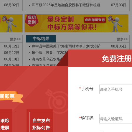
08月02日
和平镇2026年垦地融合胶园林下经济种植项
07月03日
中标结果
更多>>
更多>>
06月12日
琼中县中医院关于“海南雨林本草计划”文创产
08月05日
06月12日
琼中医（设备）字2026第179号
08月05日
06月10日
海南农垦乌石农场有限公司海南琼中良种苗木繁
08月05日
06月04日
海南农垦乌石农场有限公司海南琼中良种苗木繁
08月05日
06月02日
关于公开遴选琼中县农村生活污水资源化利用示
08月05日
05月31日
琼中黎族苗族自治县统计局-琼中黎族苗族自治
08月04日
05月30日
琼中黎族苗族自治县第四次全国农业普查数据采
08月04日
*
手机号
05月27日
琼中黎族苗族自治县第四次全国农业普查数据采
08月04日
05月22日
琼中黎族苗族自治县统计局-琼中黎族苗族自治
08月04日
05月22日
（机器管招投标）琼中民族思源实验学校等两所
08月04日
05月15日
开标记录
08月04日
05月15日
琼中黎族苗族自治县疾病预防控制中心关于疟疾
08月01日
*
验证码
05月12日
停车场对风景名胜区影响评价报告编制项目流标
07月31日
05月11日
关于取消海南省琼中县中平镇供水工程环境影响
07月31日