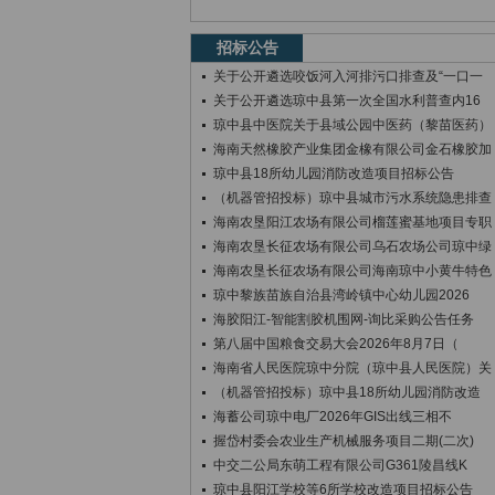
招标公告
关于公开遴选咬饭河入河排污口排查及“一口一
关于公开遴选琼中县第一次全国水利普查内16
琼中县中医院关于县域公园中医药（黎苗医药）
海南天然橡胶产业集团金橡有限公司金石橡胶加
琼中县18所幼儿园消防改造项目招标公告
（机器管招投标）琼中县城市污水系统隐患排查
海南农垦阳江农场有限公司榴莲蜜基地项目专职
海南农垦长征农场有限公司乌石农场公司琼中绿
海南农垦长征农场有限公司海南琼中小黄牛特色
琼中黎族苗族自治县湾岭镇中心幼儿园2026
海胶阳江-智能割胶机围网-询比采购公告任务
第八届中国粮食交易大会2026年8月7日（
海南省人民医院琼中分院（琼中县人民医院）关
（机器管招投标）琼中县18所幼儿园消防改造
海蓄公司琼中电厂2026年GIS出线三相不
握岱村委会农业生产机械服务项目二期(二次)
中交二公局东萌工程有限公司G361陵昌线K
琼中县阳江学校等6所学校改造项目招标公告