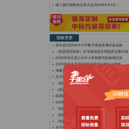
第八届中国粮食交易大会2026年8月4日（
招标变更
琼中县2026年中小学数字资源录播设备采购
（机器管招投标）红毛镇地质灾害隐患点整治项
2026年琼中县公办中小学校图书采购项目采
2026年琼中县域内8家海南就业驿站运营服
海蓄公司琼中电厂溢洪道右侧混凝土挡墙与保安
关于琼中县长征镇农贸市场零星工程施工单位邀
（机器管招投标）营根镇饮水改造项目-变更公
（机器管招投标）2026年度大中型水库后期
延期说明函
2026年琼中县中小学校热水器采购项目采购
（机器管招投标）和平镇地质灾害基础设施建设
（机器管招投标）什运乡灌溉水利维修项目（变
（机器管招投标）营根镇饮水改造项目招标计划
关于中交一航局城建分公司琼中体教融合一期项