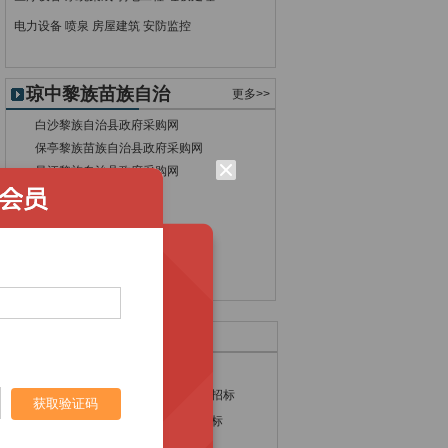
电力设备
喷泉
房屋建筑
安防监控
琼中黎族苗族自治
更多>>
县政府采购网
白沙黎族自治县政府采购网
保亭黎族苗族自治县政府采购网
昌江黎族自治县政府采购网
澄迈县政府采购网
定安县政府采购网
东方市政府采购网
海口市政府采购网
乐东黎族自治县政府采购网
热门采购产品
电脑招标
种子招标
钢结构工程招标
电磁流量计招标
获取验证码
流量计招标
市政建设招标
门禁系统招标
锅炉招标